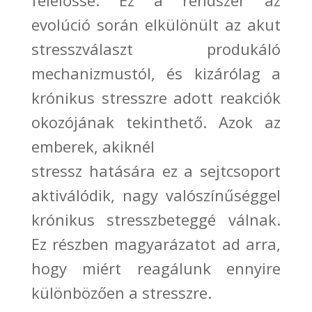
felelőssé.
Ez a rendszer az
evolúció során elkülönült az akut
stresszválaszt produkáló
mechanizmustól, és kizárólag a
krónikus stresszre adott reakciók
okozójának tekinthető
. Azok az
emberek, akiknél
stressz hatásá
ra ez a sejtcsoport
aktiválódik, nagy valószínűséggel
krónikus stresszbeteggé
válnak.
Ez részben magyarázatot ad arra,
hogy miért reagálunk ennyire
különbözően a stresszre.