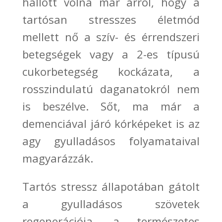
hallott volna már arról, hogy a
tartósan stresszes életmód
mellett nő a
szív- és érrendszeri
betegségek vagy a 2-es típusú
cukorbetegség kockázata, a
rosszindulatú daganatokról nem
is beszélve.
Sőt,
ma már a
demenciával járó kórképeket is az
agy gyulladásos folyamataival
magyarázzák.
Tartós stressz állapotában gátolt
a gyulladásos szövetek
regenerációja
, a természetes