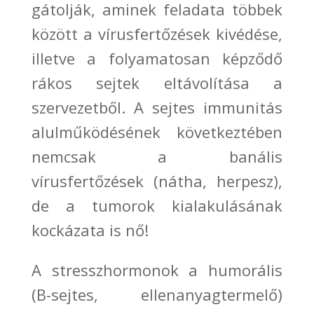
gátolják, aminek feladata többek
között a vírusfertőzések kivédése,
illetve
a folyamatosan képződő
rákos sejt
ek eltávolítása a
szervezetből. A sejtes immunitás
alulműködésének következtében
nemcsak a banális
vírusfertőzések
(nátha, herpesz)
,
de a
tumorok
kialakulásának
kockázata is nő!
A stresszhormonok a humorális
(B-
sejtes, ellenanyagtermelő)