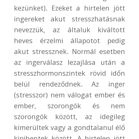
kezünket). Ezeket a hirtelen jött
ingereket akut stresszhatásnak
nevezzük, az általuk kiváltott
heves érzelmi állapotot pedig
akut stressznek. Normál esetben
az ingerválasz lezajlása után
a
stresszhormonszintek rövid időn
belül rendeződnek.
Az inger
(stresszor) nem válogat ember és
ember, szorongók és nem
szorongók
között, az idegileg
kimerültek vagy a gondtalanul élő
kipihentek között.
A hirtelen jött