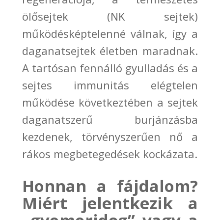
ölősejtek (NK sejtek)
működésképtelenné válnak,
így a
daganatsejtek életben maradnak.
A tartósan fennálló gyulladás
és a
sejtes immunitás elégtelen
működése következtében a sejtek
daganat
szerű burjánzásba
kezdenek, törvényszerűen nő a
rákos megbetegedések kockázata.
Honnan a fájdalom?
Miért jelentkezik a