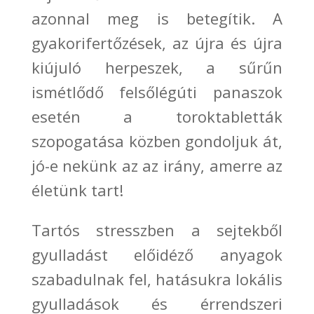
azonnal meg
is betegítik. A
gyakorifertőzések
, az újra és újra
kiújuló herpeszek, a
sűrűn
ismétlődő felsőlégúti panaszok
esetén a toroktabletták
szopogatása közben gondoljuk át,
jó-e nekünk az az irány, amerre az
életünk tart!
Tartós stresszben a sejtekből
gyulladást előidéző anyagok
szabad
ulnak fel, hatásukra lokális
gyulladások és érrendszeri