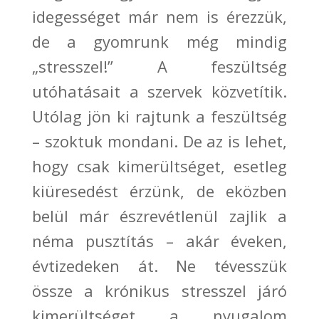
idegességet már nem is érezzük,
de a gyomrunk még
mindig
„
stresszel!
”
A feszültség
utóhatásait a szervek közvetítik.
Utólag jön ki rajtunk a feszültség
–
szoktuk mondani. De az is lehet,
hogy csak kimerültséget, esetleg
kiüresedést érzünk, de eközben
belül már észrevétlenül zajlik a
néma pusztítás
–
akár éveken,
évtizedeken át. Ne tévesszük
össze a krónikus stresszel járó
kimerültséget a nyugalom