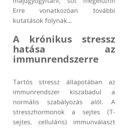
majd
gyógyítani, sőt megelőzni
!
Erre vonatkozóan további
kutatások folynak
…
A krónikus stressz
hatása az
immunrendszerre
Tartós stressz állapotában az
immunrendszer kiszabadul a
normális szabályozás alól. A
stresszhormonok a sejtes (T-
sejtes, celluláris) immunválaszt