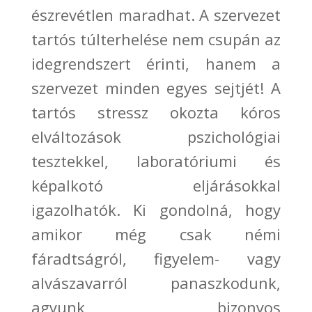
észrevétlen maradhat. A szervezet
tartós túlterhelése nem csupán az
idegrendszert érinti, hanem a
szervezet minden egyes sejtjét! A
tartós stressz okozta kóros
elváltozások pszichológiai
tesztekkel, laboratóriumi és
képalkotó eljárásokkal
igazolhatók. Ki gondolná, hogy
amikor még csak némi
fáradtságról, figyelem- vagy
alvászavarról panaszkodunk,
agyunk bizonyos