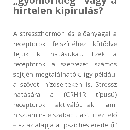
„
gyomor
ideg”
vagy a
hirtelen kipirulás?
A
stresszhormon és előanyag
ai a
receptorok felszínéhez kötődve
fejtik ki hatásukat. Ezek a
receptorok a szervezet számos
sejtjén megtalálhatók, így például
a szöveti hízósejteken is. Stressz
hatására a (CRH1R típusú)
receptorok aktiválódnak, ami
hisztamin-felszabadulást idéz
elő
–
e
z az alapja a „pszichés eredetű”