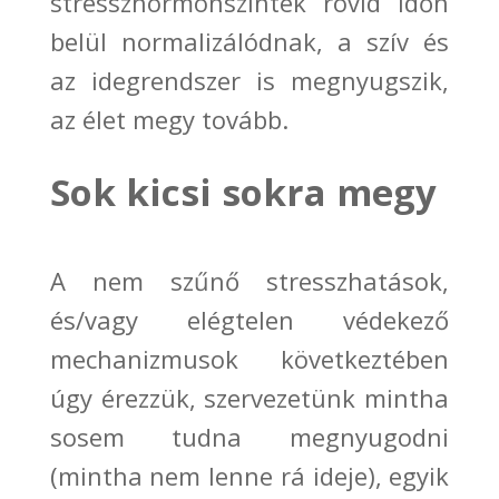
stresszhormonszintek rövid időn
belül normalizálódnak, a szív
és
az idegrendszer is megnyugszik,
az élet megy tovább.
Sok kicsi sokra megy
A
nem szűnő stresszhatások,
és/vagy elégtelen védekező
mechanizmusok
következtében
úgy érezzük, szervezetünk mintha
sosem tudna megnyugodni
(mintha nem lenne rá ideje), egyik