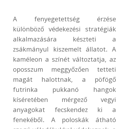
A fenyegetettség érzése
különböző védekezési stratégiák
alkalmazására készteti a
zsákmányul
kiszemelt állatot. A
kaméleon a színét változtatja, az
opo
sszum meggyőzően tetteti
magát halottnak, a pöfögő
futrinka pukkanó hangok
kíséretében mérgező vegyi
anyagokat fecskendez ki a
fenekéből. A poloskák átható