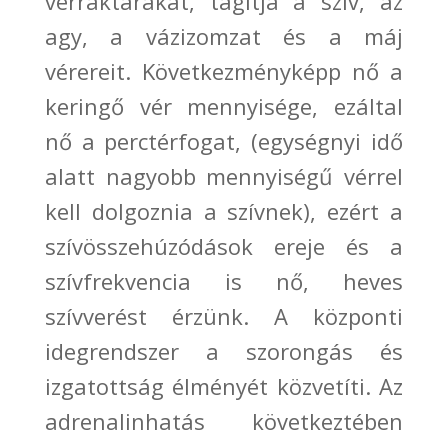
vérraktárakat, tágítja a szív, az
agy, a vázizomzat és a máj
vérereit. Következményképp
nő a
keringő vér men
ny
isége, ezáltal
nő a perctérfogat, (egységnyi idő
alatt nagyobb mennyiségű vérrel
kell dolgoznia a szívnek), ezért a
szívösszehúzódások ereje és a
szí
vfrekvencia is nő,
heves
szívverést
érzünk. A központi
idegrendszer a
szorongás
és
izgatottság
élményét közvetíti. Az
adrenalinhatás következtében