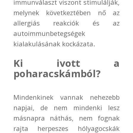
immunválaszt vis
zont
stimulálják,
melynek következtében nő az
allergiás reakciók
és az
autoimmunbetegségek
kialakulásának kockázata.
Ki ivott a
poharacskámból?
Mindenkinek vannak nehezebb
napjai, de nem mindenki lesz
másnapra náthás, nem fognak
rajta herpeszes hólyagocskák