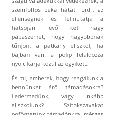
szagú váladékukkal védekeznek, a
szemfoltos béka hátat
fordít az
ellenségnek és felmutatja a
hátsóján lévő két nagy
pápaszemet, hogy nagyobbnak
tűnjön, a patkány eliszkol
, ha
bajban van, a polip feláldozza
nyolc karja közül az egyiket
…
És mi, emberek, hogy reagálunk a
bennünket ér
ő
támadásokra?
Ledermedünk, vagy inkább
eliszkolunk? Szitokszavakat
pöfögtetünk támadónkra, mérges