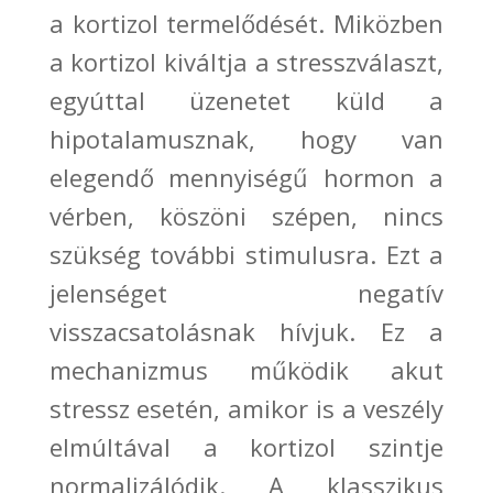
a kortizol termelődését
. Miközben
a kortizol kiváltja a stresszválaszt,
egyúttal üzenetet küld a
hipotalamusznak, hogy
van
elegendő mennyiségű hormon a
vérben, köszön
i szépen, nincs
szükség további stimulusra. Ezt a
jelenséget negatív
viss
zacsatolásnak hívjuk. Ez a
mechanizmus működik a
kut
stressz esetén, amikor is a veszély
elmúltával a kortizol szintje
normalizálódik. A klasszikus