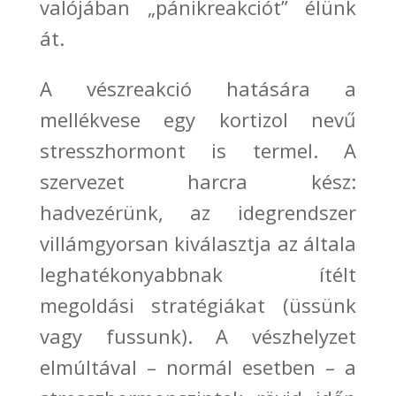
valójában
„pánikreakciót” élünk
át.
A vészreakció hatására a
mellékvese egy kortizol
nevű
stresszhormont
is termel. A
szervezet harcra kész:
hadvezérünk, az idegrendszer
villámgyorsan kiválasztja az általa
leghatékonyabbnak ítélt
megoldási stratégiákat (üssünk
vagy fussunk). A vészhelyzet
elmúltával
–
normál esetben
– a