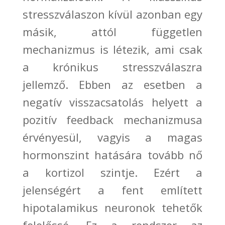
stresszválaszon kívül azonban egy
másik, attól független
mechanizmus is létezik, ami csak
a krónikus stressz
válaszra
jellemző.
Ebben az esetben a
negatív visszacsatolás helyett a
pozitív feedback
mechanizmusa
érvényesül, vagyis a magas
hormonszint hatására tovább nő
a kortizol
szintje. Ezért a
jelenségért a fent említett
hipotalamikus neuron
ok tehető
k