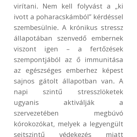
virítani. Nem kell folyvást a
„ki
ivott a poharacskámból” kérdéssel
szembesülnie. A krónikus stressz
állapotában szenvedő embernek
viszont igen –
a
fertőzések
szempontjából az ő immunitása
az egészséges emberhez képest
sajnos gátolt
állapotban van. A
napi szintű stresszlöketek
ugyanis aktiválják a
szervezet
ében megbúvó
kórokozókat, melyek a legyengült
sejtszintű védekezés miatt