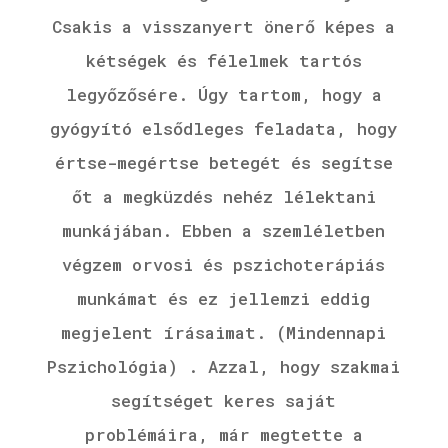
Csakis a visszanyert önerő képes a
kétségek és félelmek tartós
legyőzősére. Úgy tartom, hogy a
gyógyító elsődleges feladata, hogy
értse-megértse betegét és segítse
őt a megküzdés nehéz lélektani
munkájában. Ebben a szemléletben
végzem orvosi és pszichoterápiás
munkámat és ez jellemzi eddig
megjelent írásaimat. (Mindennapi
Pszichológia) . Azzal, hogy szakmai
segítséget keres saját
problémáira, már megtette a