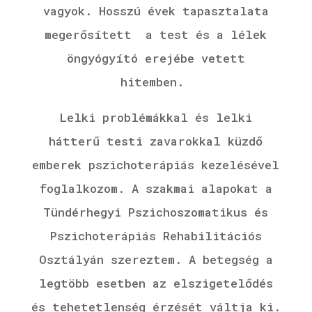
vagyok.
Hosszú évek tapasztalata
megerősített a test és a lélek
öngyógyító erejébe vetett
hitemben.
Lelki problémákkal és lelki
hátterű testi zavarokkal küzdő
emberek pszichoterápiás kezelésével
foglalkozom. A szakmai alapokat a
Tündérhegyi Pszichoszomatikus és
Pszichoterápiás Rehabilitációs
Osztályán szereztem. A betegség a
legtöbb esetben az elszigetelődés
és tehetetlenség érzését váltja ki.