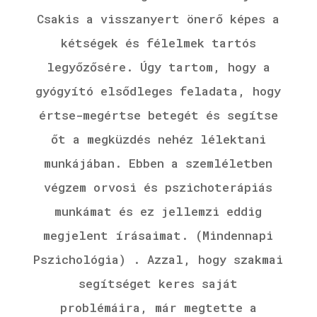
Csakis a visszanyert önerő képes a
kétségek és félelmek tartós
legyőzősére. Úgy tartom, hogy a
gyógyító elsődleges feladata, hogy
értse-megértse betegét és segítse
őt a megküzdés nehéz lélektani
munkájában. Ebben a szemléletben
végzem orvosi és pszichoterápiás
munkámat és ez jellemzi eddig
megjelent írásaimat. (Mindennapi
Pszichológia) . Azzal, hogy szakmai
segítséget keres saját
problémáira, már megtette a