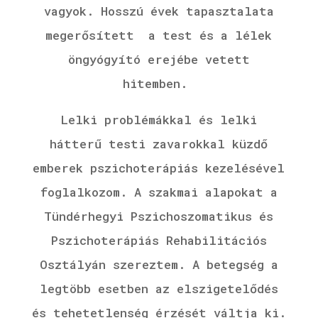
vagyok.
Hosszú évek tapasztalata
megerősített a test és a lélek
öngyógyító erejébe vetett
hitemben.
Lelki problémákkal és lelki
hátterű testi zavarokkal küzdő
emberek pszichoterápiás kezelésével
foglalkozom. A szakmai alapokat a
Tündérhegyi Pszichoszomatikus és
Pszichoterápiás Rehabilitációs
Osztályán szereztem. A betegség a
legtöbb esetben az elszigetelődés
és tehetetlenség érzését váltja ki.