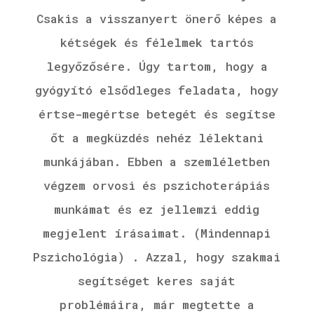
Csakis a visszanyert önerő képes a
kétségek és félelmek tartós
legyőzősére. Úgy tartom, hogy a
gyógyító elsődleges feladata, hogy
értse-megértse betegét és segítse
őt a megküzdés nehéz lélektani
munkájában. Ebben a szemléletben
végzem orvosi és pszichoterápiás
munkámat és ez jellemzi eddig
megjelent írásaimat. (Mindennapi
Pszichológia) . Azzal, hogy szakmai
segítséget keres saját
problémáira, már megtette a