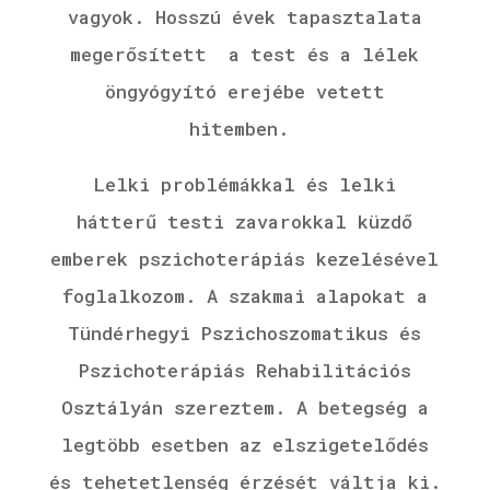
vagyok.
Hosszú évek tapasztalata
megerősített a test és a lélek
öngyógyító erejébe vetett
hitemben.
Lelki problémákkal és lelki
hátterű testi zavarokkal küzdő
emberek pszichoterápiás kezelésével
foglalkozom. A szakmai alapokat a
Tündérhegyi Pszichoszomatikus és
Pszichoterápiás Rehabilitációs
Osztályán szereztem. A betegség a
legtöbb esetben az elszigetelődés
és tehetetlenség érzését váltja ki.