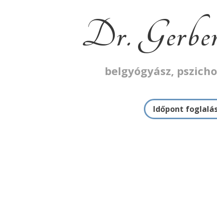
Dr. Gerber
belgyógyász, pszich
Időpont foglalá