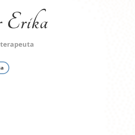
 Erika
oterapeuta
sa