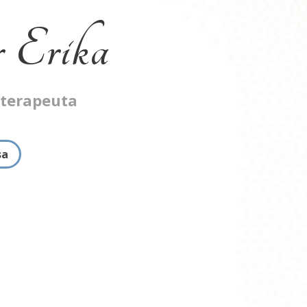
 Erika
oterapeuta
sa