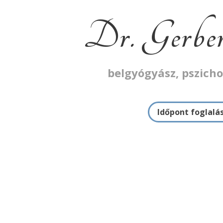
Dr. Gerber
belgyógyász, pszich
Időpont foglalá