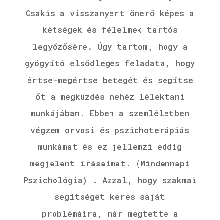
Csakis a visszanyert önerő képes a
kétségek és félelmek tartós
legyőzősére. Úgy tartom, hogy a
gyógyító elsődleges feladata, hogy
értse-megértse betegét és segítse
őt a megküzdés nehéz lélektani
munkájában. Ebben a szemléletben
végzem orvosi és pszichoterápiás
munkámat és ez jellemzi eddig
megjelent írásaimat. (Mindennapi
Pszichológia) . Azzal, hogy szakmai
segítséget keres saját
problémáira, már megtette a