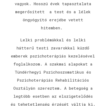
vagyok.
Hosszú évek tapasztalata
megerősített a test és a lélek
öngyógyító erejébe vetett
hitemben.
Lelki problémákkal és lelki
hátterű testi zavarokkal küzdő
emberek pszichoterápiás kezelésével
foglalkozom. A szakmai alapokat a
Tündérhegyi Pszichoszomatikus és
Pszichoterápiás Rehabilitációs
Osztályán szereztem. A betegség a
legtöbb esetben az elszigetelődés
és tehetetlenség érzését váltja ki.