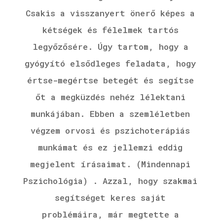
Csakis a visszanyert önerő képes a
kétségek és félelmek tartós
legyőzősére. Úgy tartom, hogy a
gyógyító elsődleges feladata, hogy
értse-megértse betegét és segítse
őt a megküzdés nehéz lélektani
munkájában. Ebben a szemléletben
végzem orvosi és pszichoterápiás
munkámat és ez jellemzi eddig
megjelent írásaimat. (Mindennapi
Pszichológia) . Azzal, hogy szakmai
segítséget keres saját
problémáira, már megtette a