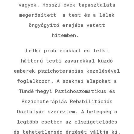
vagyok.
Hosszú évek tapasztalata
megerősített a test és a lélek
öngyógyító erejébe vetett
hitemben.
Lelki problémákkal és lelki
hátterű testi zavarokkal küzdő
emberek pszichoterápiás kezelésével
foglalkozom. A szakmai alapokat a
Tündérhegyi Pszichoszomatikus és
Pszichoterápiás Rehabilitációs
Osztályán szereztem. A betegség a
legtöbb esetben az elszigetelődés
és tehetetlenség érzését váltja ki.