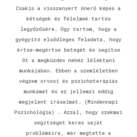
Csakis a visszanyert önerő képes a
kétségek és félelmek tartós
legyőzősére. Úgy tartom, hogy a
gyógyító elsődleges feladata, hogy
értse-megértse betegét és segítse
őt a megküzdés nehéz lélektani
munkájában. Ebben a szemléletben
végzem orvosi és pszichoterápiás
munkámat és ez jellemzi eddig
megjelent írásaimat. (Mindennapi
Pszichológia) . Azzal, hogy szakmai
segítséget keres saját
problémáira, már megtette a