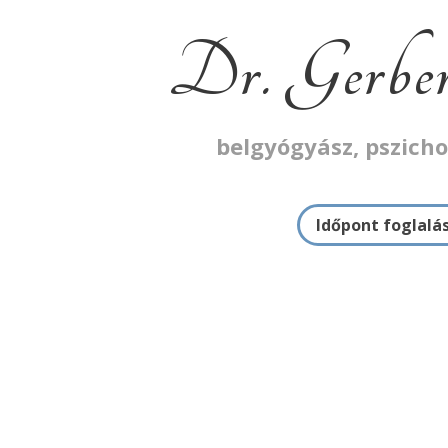
Dr. Gerber
belgyógyász, pszich
Időpont foglalá