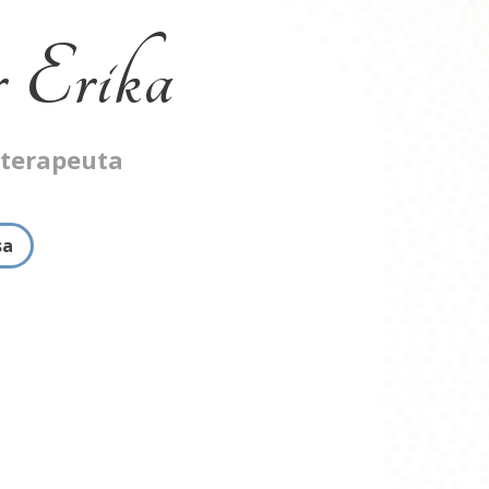
 Erika
oterapeuta
sa