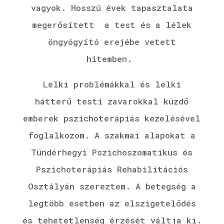
vagyok.
Hosszú évek tapasztalata
megerősített a test és a lélek
öngyógyító erejébe vetett
hitemben.
Lelki problémákkal és lelki
hátterű testi zavarokkal küzdő
emberek pszichoterápiás kezelésével
foglalkozom. A szakmai alapokat a
Tündérhegyi Pszichoszomatikus és
Pszichoterápiás Rehabilitációs
Osztályán szereztem. A betegség a
legtöbb esetben az elszigetelődés
és tehetetlenség érzését váltja ki.