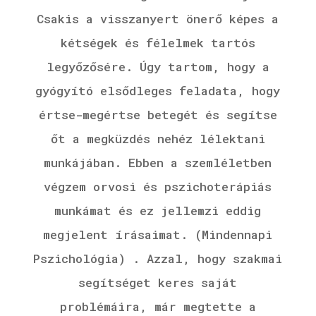
Csakis a visszanyert önerő képes a
kétségek és félelmek tartós
legyőzősére. Úgy tartom, hogy a
gyógyító elsődleges feladata, hogy
értse-megértse betegét és segítse
őt a megküzdés nehéz lélektani
munkájában. Ebben a szemléletben
végzem orvosi és pszichoterápiás
munkámat és ez jellemzi eddig
megjelent írásaimat. (Mindennapi
Pszichológia) . Azzal, hogy szakmai
segítséget keres saját
problémáira, már megtette a