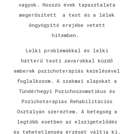
vagyok.
Hosszú évek tapasztalata
megerősített a test és a lélek
öngyógyító erejébe vetett
hitemben.
Lelki problémákkal és lelki
hátterű testi zavarokkal küzdő
emberek pszichoterápiás kezelésével
foglalkozom. A szakmai alapokat a
Tündérhegyi Pszichoszomatikus és
Pszichoterápiás Rehabilitációs
Osztályán szereztem. A betegség a
legtöbb esetben az elszigetelődés
és tehetetlenség érzését váltja ki.