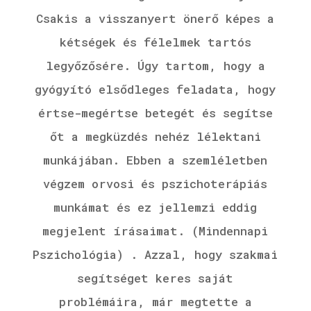
Csakis a visszanyert önerő képes a
kétségek és félelmek tartós
legyőzősére. Úgy tartom, hogy a
gyógyító elsődleges feladata, hogy
értse-megértse betegét és segítse
őt a megküzdés nehéz lélektani
munkájában. Ebben a szemléletben
végzem orvosi és pszichoterápiás
munkámat és ez jellemzi eddig
megjelent írásaimat. (Mindennapi
Pszichológia) . Azzal, hogy szakmai
segítséget keres saját
problémáira, már megtette a