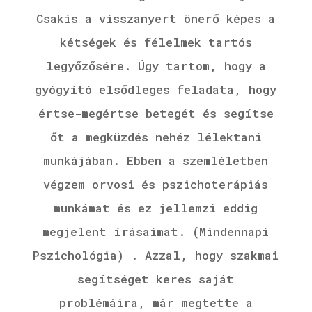
Csakis a visszanyert önerő képes a
kétségek és félelmek tartós
legyőzősére. Úgy tartom, hogy a
gyógyító elsődleges feladata, hogy
értse-megértse betegét és segítse
őt a megküzdés nehéz lélektani
munkájában. Ebben a szemléletben
végzem orvosi és pszichoterápiás
munkámat és ez jellemzi eddig
megjelent írásaimat. (Mindennapi
Pszichológia) . Azzal, hogy szakmai
segítséget keres saját
problémáira, már megtette a