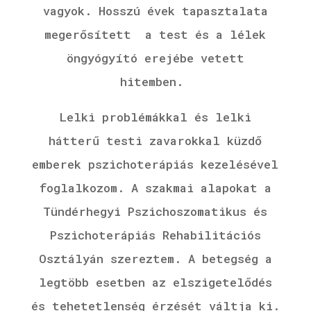
vagyok.
Hosszú évek tapasztalata
megerősített a test és a lélek
öngyógyító erejébe vetett
hitemben.
Lelki problémákkal és lelki
hátterű testi zavarokkal küzdő
emberek pszichoterápiás kezelésével
foglalkozom. A szakmai alapokat a
Tündérhegyi Pszichoszomatikus és
Pszichoterápiás Rehabilitációs
Osztályán szereztem. A betegség a
legtöbb esetben az elszigetelődés
és tehetetlenség érzését váltja ki.