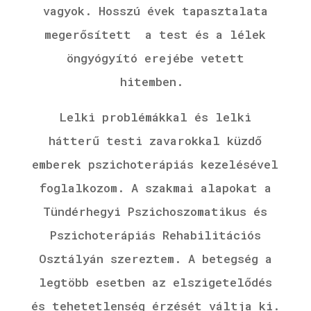
vagyok.
Hosszú évek tapasztalata
megerősített a test és a lélek
öngyógyító erejébe vetett
hitemben.
Lelki problémákkal és lelki
hátterű testi zavarokkal küzdő
emberek pszichoterápiás kezelésével
foglalkozom. A szakmai alapokat a
Tündérhegyi Pszichoszomatikus és
Pszichoterápiás Rehabilitációs
Osztályán szereztem. A betegség a
legtöbb esetben az elszigetelődés
és tehetetlenség érzését váltja ki.