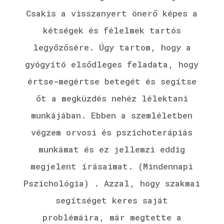
Csakis a visszanyert önerő képes a
kétségek és félelmek tartós
legyőzősére. Úgy tartom, hogy a
gyógyító elsődleges feladata, hogy
értse-megértse betegét és segítse
őt a megküzdés nehéz lélektani
munkájában. Ebben a szemléletben
végzem orvosi és pszichoterápiás
munkámat és ez jellemzi eddig
megjelent írásaimat. (Mindennapi
Pszichológia) . Azzal, hogy szakmai
segítséget keres saját
problémáira, már megtette a