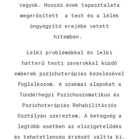
vagyok.
Hosszú évek tapasztalata
megerősített a test és a lélek
öngyógyító erejébe vetett
hitemben.
Lelki problémákkal és lelki
hátterű testi zavarokkal küzdő
emberek pszichoterápiás kezelésével
foglalkozom. A szakmai alapokat a
Tündérhegyi Pszichoszomatikus és
Pszichoterápiás Rehabilitációs
Osztályán szereztem. A betegség a
legtöbb esetben az elszigetelődés
és tehetetlenség érzését váltja ki.