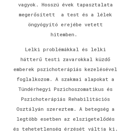
vagyok.
Hosszú évek tapasztalata
megerősített a test és a lélek
öngyógyító erejébe vetett
hitemben.
Lelki problémákkal és lelki
hátterű testi zavarokkal küzdő
emberek pszichoterápiás kezelésével
foglalkozom. A szakmai alapokat a
Tündérhegyi Pszichoszomatikus és
Pszichoterápiás Rehabilitációs
Osztályán szereztem. A betegség a
legtöbb esetben az elszigetelődés
és tehetetlenség érzését váltja ki.