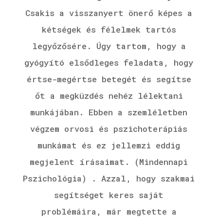
Csakis a visszanyert önerő képes a
kétségek és félelmek tartós
legyőzősére. Úgy tartom, hogy a
gyógyító elsődleges feladata, hogy
értse-megértse betegét és segítse
őt a megküzdés nehéz lélektani
munkájában. Ebben a szemléletben
végzem orvosi és pszichoterápiás
munkámat és ez jellemzi eddig
megjelent írásaimat. (Mindennapi
Pszichológia) . Azzal, hogy szakmai
segítséget keres saját
problémáira, már megtette a