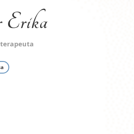
 Erika
oterapeuta
sa