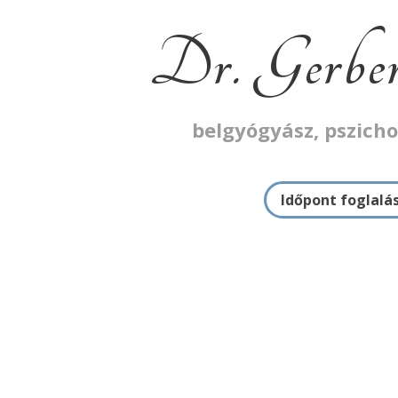
Dr. Gerber
belgyógyász, pszich
Időpont foglalá