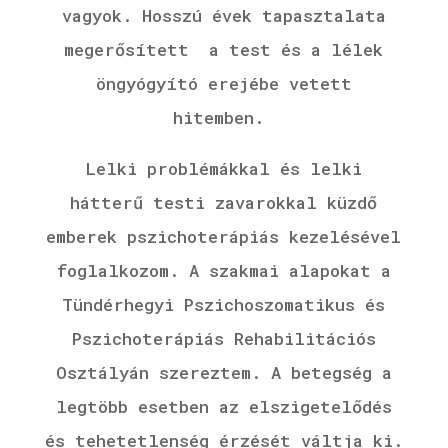
vagyok.
Hosszú évek tapasztalata
megerősített a test és a lélek
öngyógyító erejébe vetett
hitemben.
Lelki problémákkal és lelki
hátterű testi zavarokkal küzdő
emberek pszichoterápiás kezelésével
foglalkozom. A szakmai alapokat a
Tündérhegyi Pszichoszomatikus és
Pszichoterápiás Rehabilitációs
Osztályán szereztem. A betegség a
legtöbb esetben az elszigetelődés
és tehetetlenség érzését váltja ki.