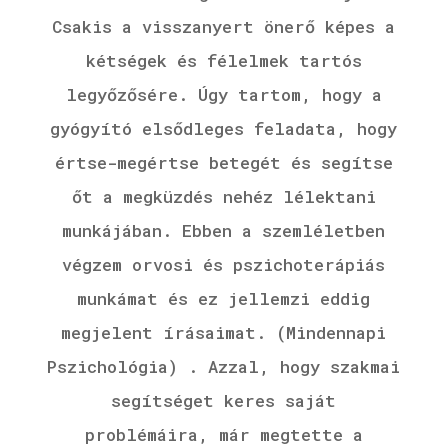
Csakis a visszanyert önerő képes a
kétségek és félelmek tartós
legyőzősére. Úgy tartom, hogy a
gyógyító elsődleges feladata, hogy
értse-megértse betegét és segítse
őt a megküzdés nehéz lélektani
munkájában. Ebben a szemléletben
végzem orvosi és pszichoterápiás
munkámat és ez jellemzi eddig
megjelent írásaimat. (Mindennapi
Pszichológia) . Azzal, hogy szakmai
segítséget keres saját
problémáira, már megtette a