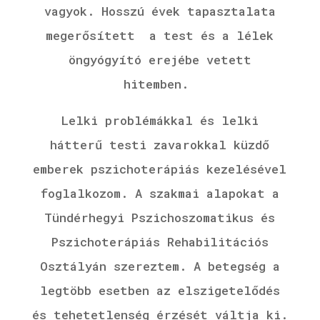
vagyok.
Hosszú évek tapasztalata
megerősített a test és a lélek
öngyógyító erejébe vetett
hitemben.
Lelki problémákkal és lelki
hátterű testi zavarokkal küzdő
emberek pszichoterápiás kezelésével
foglalkozom. A szakmai alapokat a
Tündérhegyi Pszichoszomatikus és
Pszichoterápiás Rehabilitációs
Osztályán szereztem. A betegség a
legtöbb esetben az elszigetelődés
és tehetetlenség érzését váltja ki.