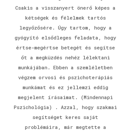
Csakis a visszanyert önerő képes a
kétségek és félelmek tartós
legyőzősére. Úgy tartom, hogy a
gyógyító elsődleges feladata, hogy
értse-megértse betegét és segítse
őt a megküzdés nehéz lélektani
munkájában. Ebben a szemléletben
végzem orvosi és pszichoterápiás
munkámat és ez jellemzi eddig
megjelent írásaimat. (Mindennapi
Pszichológia) . Azzal, hogy szakmai
segítséget keres saját
problémáira, már megtette a