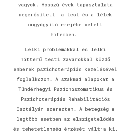
vagyok.
Hosszú évek tapasztalata
megerősített a test és a lélek
öngyógyító erejébe vetett
hitemben.
Lelki problémákkal és lelki
hátterű testi zavarokkal küzdő
emberek pszichoterápiás kezelésével
foglalkozom. A szakmai alapokat a
Tündérhegyi Pszichoszomatikus és
Pszichoterápiás Rehabilitációs
Osztályán szereztem. A betegség a
legtöbb esetben az elszigetelődés
és tehetetlenség érzését váltja ki.