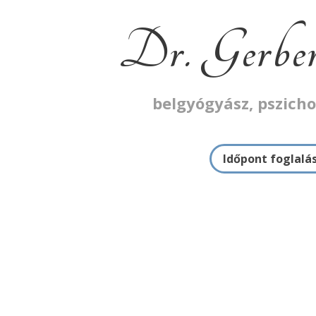
Dr. Gerber
belgyógyász, pszich
Időpont foglalá