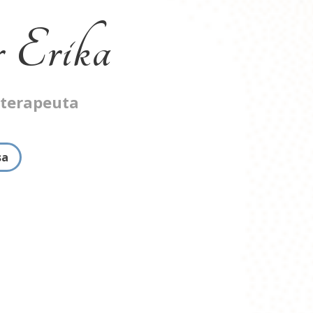
 Erika
oterapeuta
sa