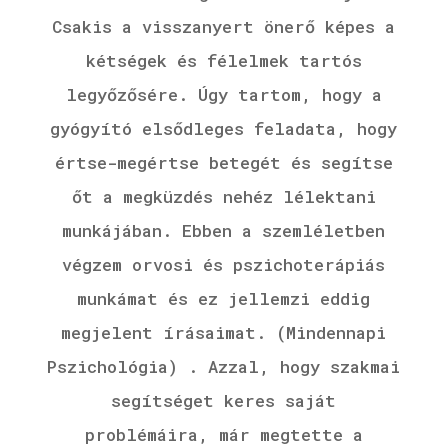
Csakis a visszanyert önerő képes a
kétségek és félelmek tartós
legyőzősére. Úgy tartom, hogy a
gyógyító elsődleges feladata, hogy
értse-megértse betegét és segítse
őt a megküzdés nehéz lélektani
munkájában. Ebben a szemléletben
végzem orvosi és pszichoterápiás
munkámat és ez jellemzi eddig
megjelent írásaimat. (Mindennapi
Pszichológia) . Azzal, hogy szakmai
segítséget keres saját
problémáira, már megtette a