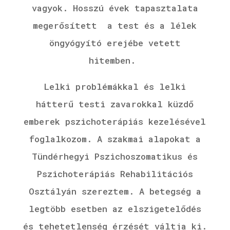
vagyok.
Hosszú évek tapasztalata
megerősített a test és a lélek
öngyógyító erejébe vetett
hitemben.
Lelki problémákkal és lelki
hátterű testi zavarokkal küzdő
emberek pszichoterápiás kezelésével
foglalkozom. A szakmai alapokat a
Tündérhegyi Pszichoszomatikus és
Pszichoterápiás Rehabilitációs
Osztályán szereztem. A betegség a
legtöbb esetben az elszigetelődés
és tehetetlenség érzését váltja ki.