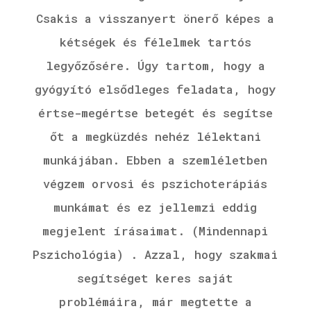
Csakis a visszanyert önerő képes a
kétségek és félelmek tartós
legyőzősére. Úgy tartom, hogy a
gyógyító elsődleges feladata, hogy
értse-megértse betegét és segítse
őt a megküzdés nehéz lélektani
munkájában. Ebben a szemléletben
végzem orvosi és pszichoterápiás
munkámat és ez jellemzi eddig
megjelent írásaimat. (Mindennapi
Pszichológia) . Azzal, hogy szakmai
segítséget keres saját
problémáira, már megtette a