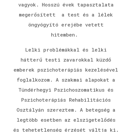
vagyok.
Hosszú évek tapasztalata
megerősített a test és a lélek
öngyógyító erejébe vetett
hitemben.
Lelki problémákkal és lelki
hátterű testi zavarokkal küzdő
emberek pszichoterápiás kezelésével
foglalkozom. A szakmai alapokat a
Tündérhegyi Pszichoszomatikus és
Pszichoterápiás Rehabilitációs
Osztályán szereztem. A betegség a
legtöbb esetben az elszigetelődés
és tehetetlenség érzését váltja ki.