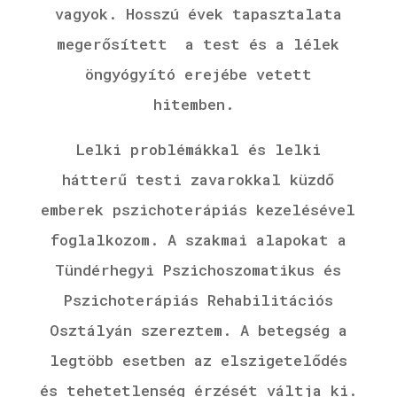
vagyok.
Hosszú évek tapasztalata
megerősített a test és a lélek
öngyógyító erejébe vetett
hitemben.
Lelki problémákkal és lelki
hátterű testi zavarokkal küzdő
emberek pszichoterápiás kezelésével
foglalkozom. A szakmai alapokat a
Tündérhegyi Pszichoszomatikus és
Pszichoterápiás Rehabilitációs
Osztályán szereztem. A betegség a
legtöbb esetben az elszigetelődés
és tehetetlenség érzését váltja ki.