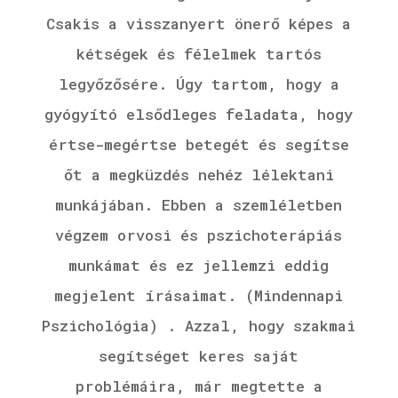
Csakis a visszanyert önerő képes a
kétségek és félelmek tartós
legyőzősére. Úgy tartom, hogy a
gyógyító elsődleges feladata, hogy
értse-megértse betegét és segítse
őt a megküzdés nehéz lélektani
munkájában. Ebben a szemléletben
végzem orvosi és pszichoterápiás
munkámat és ez jellemzi eddig
megjelent írásaimat. (Mindennapi
Pszichológia) . Azzal, hogy szakmai
segítséget keres saját
problémáira, már megtette a