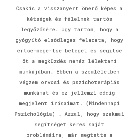
Csakis a visszanyert önerő képes a
kétségek és félelmek tartós
legyőzősére. Úgy tartom, hogy a
gyógyító elsődleges feladata, hogy
értse-megértse betegét és segítse
őt a megküzdés nehéz lélektani
munkájában. Ebben a szemléletben
végzem orvosi és pszichoterápiás
munkámat és ez jellemzi eddig
megjelent írásaimat. (Mindennapi
Pszichológia) . Azzal, hogy szakmai
segítséget keres saját
problémáira, már megtette a