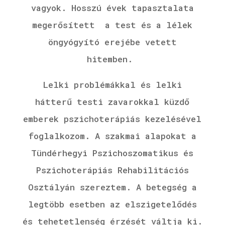
vagyok.
Hosszú évek tapasztalata
megerősített a test és a lélek
öngyógyító erejébe vetett
hitemben.
Lelki problémákkal és lelki
hátterű testi zavarokkal küzdő
emberek pszichoterápiás kezelésével
foglalkozom. A szakmai alapokat a
Tündérhegyi Pszichoszomatikus és
Pszichoterápiás Rehabilitációs
Osztályán szereztem. A betegség a
legtöbb esetben az elszigetelődés
és tehetetlenség érzését váltja ki.