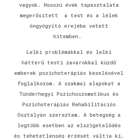
vagyok.
Hosszú évek tapasztalata
megerősített a test és a lélek
öngyógyító erejébe vetett
hitemben.
Lelki problémákkal és lelki
hátterű testi zavarokkal küzdő
emberek pszichoterápiás kezelésével
foglalkozom. A szakmai alapokat a
Tündérhegyi Pszichoszomatikus és
Pszichoterápiás Rehabilitációs
Osztályán szereztem. A betegség a
legtöbb esetben az elszigetelődés
és tehetetlenség érzését váltja ki.