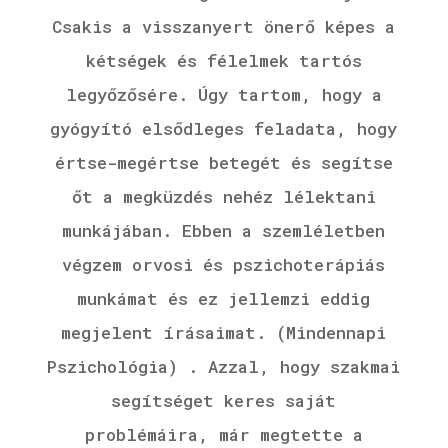
Csakis a visszanyert önerő képes a
kétségek és félelmek tartós
legyőzősére. Úgy tartom, hogy a
gyógyító elsődleges feladata, hogy
értse-megértse betegét és segítse
őt a megküzdés nehéz lélektani
munkájában. Ebben a szemléletben
végzem orvosi és pszichoterápiás
munkámat és ez jellemzi eddig
megjelent írásaimat. (Mindennapi
Pszichológia) . Azzal, hogy szakmai
segítséget keres saját
problémáira, már megtette a