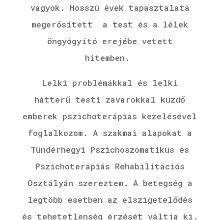
vagyok.
Hosszú évek tapasztalata
megerősített a test és a lélek
öngyógyító erejébe vetett
hitemben.
Lelki problémákkal és lelki
hátterű testi zavarokkal küzdő
emberek pszichoterápiás kezelésével
foglalkozom. A szakmai alapokat a
Tündérhegyi Pszichoszomatikus és
Pszichoterápiás Rehabilitációs
Osztályán szereztem. A betegség a
legtöbb esetben az elszigetelődés
és tehetetlenség érzését váltja ki.