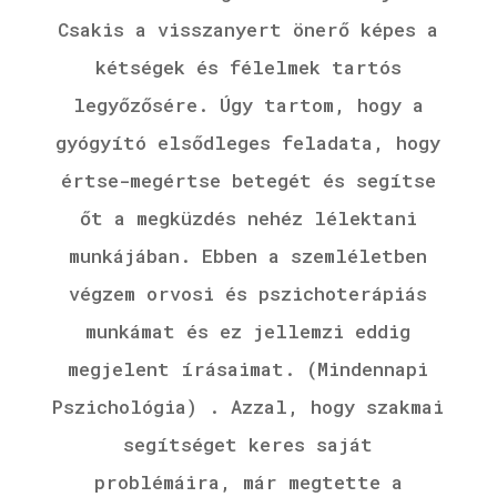
Csakis a visszanyert önerő képes a
kétségek és félelmek tartós
legyőzősére. Úgy tartom, hogy a
gyógyító elsődleges feladata, hogy
értse-megértse betegét és segítse
őt a megküzdés nehéz lélektani
munkájában. Ebben a szemléletben
végzem orvosi és pszichoterápiás
munkámat és ez jellemzi eddig
megjelent írásaimat. (Mindennapi
Pszichológia) . Azzal, hogy szakmai
segítséget keres saját
problémáira, már megtette a