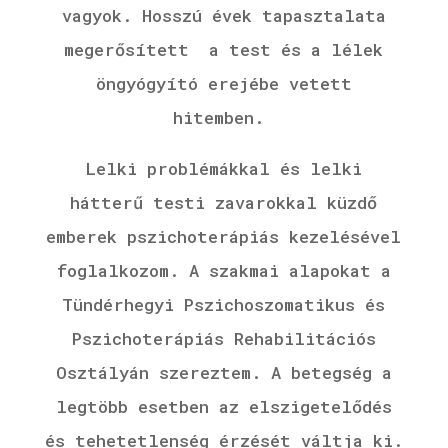
vagyok.
Hosszú évek tapasztalata
megerősített a test és a lélek
öngyógyító erejébe vetett
hitemben.
Lelki problémákkal és lelki
hátterű testi zavarokkal küzdő
emberek pszichoterápiás kezelésével
foglalkozom. A szakmai alapokat a
Tündérhegyi Pszichoszomatikus és
Pszichoterápiás Rehabilitációs
Osztályán szereztem. A betegség a
legtöbb esetben az elszigetelődés
és tehetetlenség érzését váltja ki.