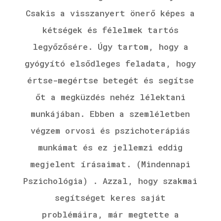
Csakis a visszanyert önerő képes a
kétségek és félelmek tartós
legyőzősére. Úgy tartom, hogy a
gyógyító elsődleges feladata, hogy
értse-megértse betegét és segítse
őt a megküzdés nehéz lélektani
munkájában. Ebben a szemléletben
végzem orvosi és pszichoterápiás
munkámat és ez jellemzi eddig
megjelent írásaimat. (Mindennapi
Pszichológia) . Azzal, hogy szakmai
segítséget keres saját
problémáira, már megtette a