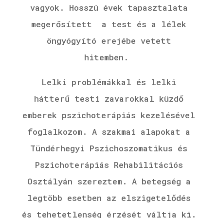
vagyok.
Hosszú évek tapasztalata
megerősített a test és a lélek
öngyógyító erejébe vetett
hitemben.
Lelki problémákkal és lelki
hátterű testi zavarokkal küzdő
emberek pszichoterápiás kezelésével
foglalkozom. A szakmai alapokat a
Tündérhegyi Pszichoszomatikus és
Pszichoterápiás Rehabilitációs
Osztályán szereztem. A betegség a
legtöbb esetben az elszigetelődés
és tehetetlenség érzését váltja ki.