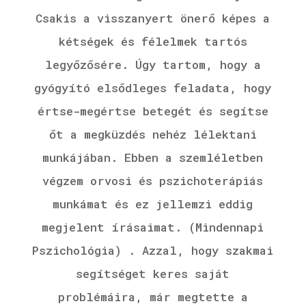
Csakis a visszanyert önerő képes a
kétségek és félelmek tartós
legyőzősére. Úgy tartom, hogy a
gyógyító elsődleges feladata, hogy
értse-megértse betegét és segítse
őt a megküzdés nehéz lélektani
munkájában. Ebben a szemléletben
végzem orvosi és pszichoterápiás
munkámat és ez jellemzi eddig
megjelent írásaimat. (Mindennapi
Pszichológia) . Azzal, hogy szakmai
segítséget keres saját
problémáira, már megtette a