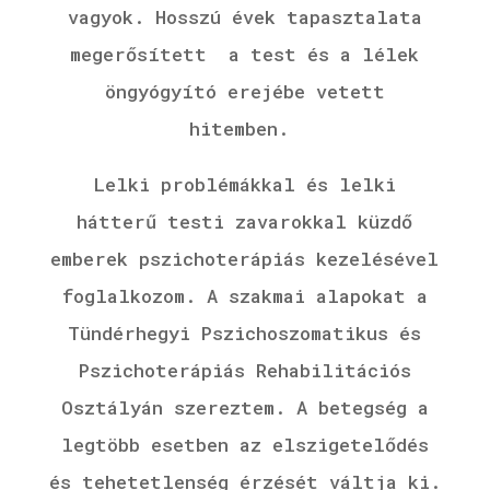
vagyok.
Hosszú évek tapasztalata
megerősített a test és a lélek
öngyógyító erejébe vetett
hitemben.
Lelki problémákkal és lelki
hátterű testi zavarokkal küzdő
emberek pszichoterápiás kezelésével
foglalkozom. A szakmai alapokat a
Tündérhegyi Pszichoszomatikus és
Pszichoterápiás Rehabilitációs
Osztályán szereztem. A betegség a
legtöbb esetben az elszigetelődés
és tehetetlenség érzését váltja ki.