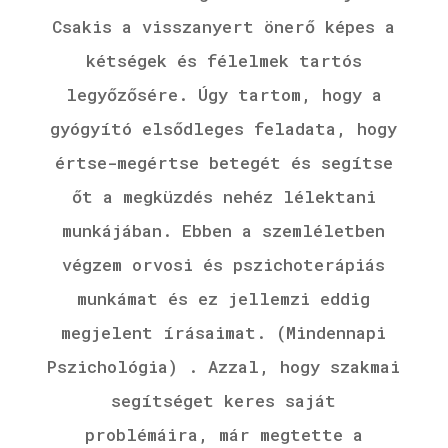
Csakis a visszanyert önerő képes a
kétségek és félelmek tartós
legyőzősére. Úgy tartom, hogy a
gyógyító elsődleges feladata, hogy
értse-megértse betegét és segítse
őt a megküzdés nehéz lélektani
munkájában. Ebben a szemléletben
végzem orvosi és pszichoterápiás
munkámat és ez jellemzi eddig
megjelent írásaimat. (Mindennapi
Pszichológia) . Azzal, hogy szakmai
segítséget keres saját
problémáira, már megtette a