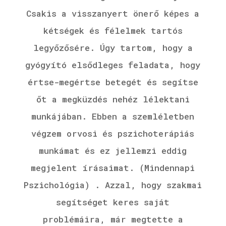
Csakis a visszanyert önerő képes a
kétségek és félelmek tartós
legyőzősére. Úgy tartom, hogy a
gyógyító elsődleges feladata, hogy
értse-megértse betegét és segítse
őt a megküzdés nehéz lélektani
munkájában. Ebben a szemléletben
végzem orvosi és pszichoterápiás
munkámat és ez jellemzi eddig
megjelent írásaimat. (Mindennapi
Pszichológia) . Azzal, hogy szakmai
segítséget keres saját
problémáira, már megtette a