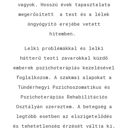
vagyok.
Hosszú évek tapasztalata
megerősített a test és a lélek
öngyógyító erejébe vetett
hitemben.
Lelki problémákkal és lelki
hátterű testi zavarokkal küzdő
emberek pszichoterápiás kezelésével
foglalkozom. A szakmai alapokat a
Tündérhegyi Pszichoszomatikus és
Pszichoterápiás Rehabilitációs
Osztályán szereztem. A betegség a
legtöbb esetben az elszigetelődés
és tehetetlenség érzését váltja ki.