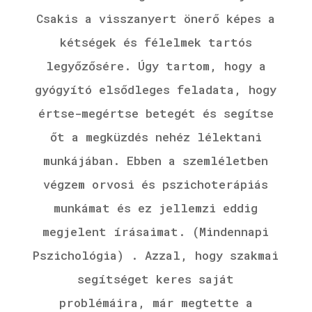
Csakis a visszanyert önerő képes a
kétségek és félelmek tartós
legyőzősére. Úgy tartom, hogy a
gyógyító elsődleges feladata, hogy
értse-megértse betegét és segítse
őt a megküzdés nehéz lélektani
munkájában. Ebben a szemléletben
végzem orvosi és pszichoterápiás
munkámat és ez jellemzi eddig
megjelent írásaimat. (Mindennapi
Pszichológia) . Azzal, hogy szakmai
segítséget keres saját
problémáira, már megtette a