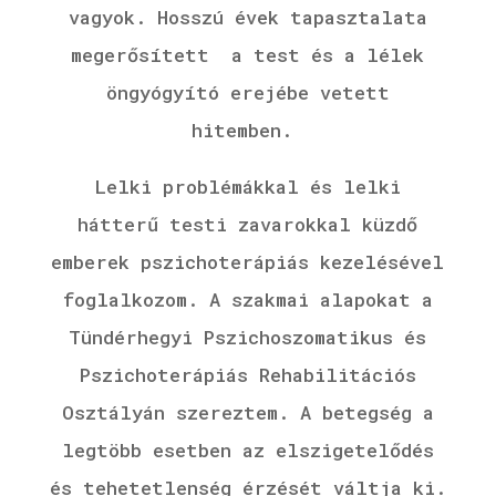
vagyok.
Hosszú évek tapasztalata
megerősített a test és a lélek
öngyógyító erejébe vetett
hitemben.
Lelki problémákkal és lelki
hátterű testi zavarokkal küzdő
emberek pszichoterápiás kezelésével
foglalkozom. A szakmai alapokat a
Tündérhegyi Pszichoszomatikus és
Pszichoterápiás Rehabilitációs
Osztályán szereztem. A betegség a
legtöbb esetben az elszigetelődés
és tehetetlenség érzését váltja ki.