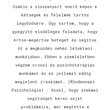
Csakis a visszanyert önerő képes a
kétségek és félelmek tartós
legyőzősére. Úgy tartom, hogy a
gyógyító elsődleges feladata, hogy
értse-megértse betegét és segítse
őt a megküzdés nehéz lélektani
munkájában. Ebben a szemléletben
végzem orvosi és pszichoterápiás
munkámat és ez jellemzi eddig
megjelent írásaimat. (Mindennapi
Pszichológia) . Azzal, hogy szakmai
segítséget keres saját
problémáira, már megtette a