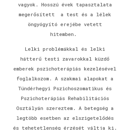
vagyok.
Hosszú évek tapasztalata
megerősített a test és a lélek
öngyógyító erejébe vetett
hitemben.
Lelki problémákkal és lelki
hátterű testi zavarokkal küzdő
emberek pszichoterápiás kezelésével
foglalkozom. A szakmai alapokat a
Tündérhegyi Pszichoszomatikus és
Pszichoterápiás Rehabilitációs
Osztályán szereztem. A betegség a
legtöbb esetben az elszigetelődés
és tehetetlenség érzését váltja ki.