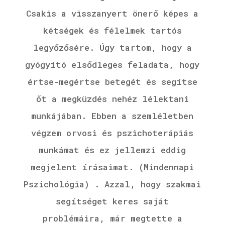
Csakis a visszanyert önerő képes a
kétségek és félelmek tartós
legyőzősére. Úgy tartom, hogy a
gyógyító elsődleges feladata, hogy
értse-megértse betegét és segítse
őt a megküzdés nehéz lélektani
munkájában. Ebben a szemléletben
végzem orvosi és pszichoterápiás
munkámat és ez jellemzi eddig
megjelent írásaimat. (Mindennapi
Pszichológia) . Azzal, hogy szakmai
segítséget keres saját
problémáira, már megtette a