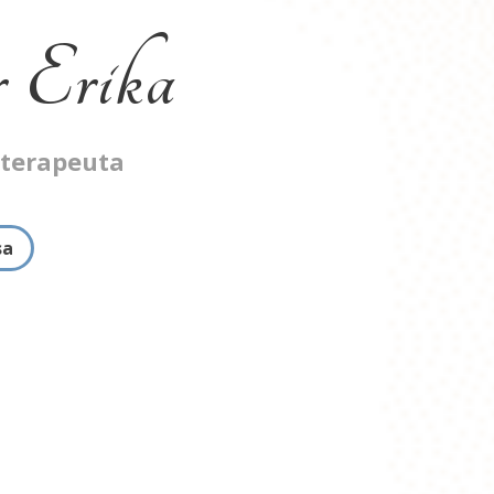
 Erika
oterapeuta
sa