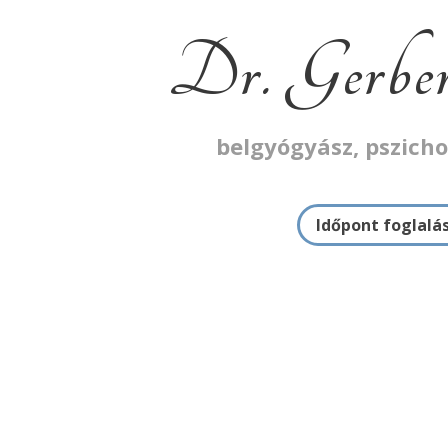
Dr. Gerber
belgyógyász, pszich
Időpont foglalá