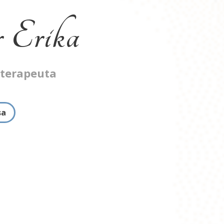
 Erika
oterapeuta
sa