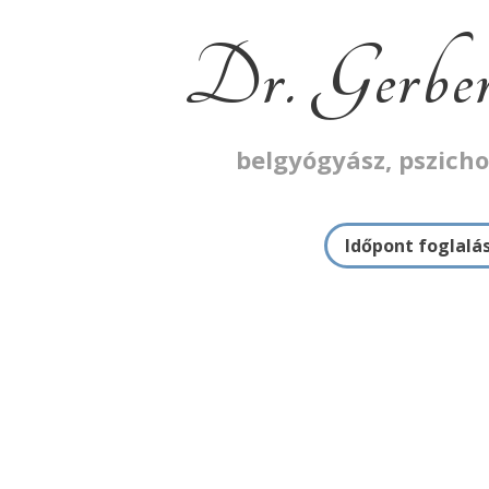
Dr. Gerber
belgyógyász, pszich
Időpont foglalá