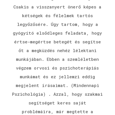
Csakis a visszanyert önerő képes a
kétségek és félelmek tartós
legyőzősére. Úgy tartom, hogy a
gyógyító elsődleges feladata, hogy
értse-megértse betegét és segítse
őt a megküzdés nehéz lélektani
munkájában. Ebben a szemléletben
végzem orvosi és pszichoterápiás
munkámat és ez jellemzi eddig
megjelent írásaimat. (Mindennapi
Pszichológia) . Azzal, hogy szakmai
segítséget keres saját
problémáira, már megtette a