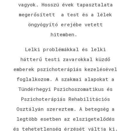
vagyok.
Hosszú évek tapasztalata
megerősített a test és a lélek
öngyógyító erejébe vetett
hitemben.
Lelki problémákkal és lelki
hátterű testi zavarokkal küzdő
emberek pszichoterápiás kezelésével
foglalkozom. A szakmai alapokat a
Tündérhegyi Pszichoszomatikus és
Pszichoterápiás Rehabilitációs
Osztályán szereztem. A betegség a
legtöbb esetben az elszigetelődés
és tehetetlenség érzését váltja ki.