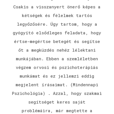
Csakis a visszanyert önerő képes a
kétségek és félelmek tartós
legyőzősére. Úgy tartom, hogy a
gyógyító elsődleges feladata, hogy
értse-megértse betegét és segítse
őt a megküzdés nehéz lélektani
munkájában. Ebben a szemléletben
végzem orvosi és pszichoterápiás
munkámat és ez jellemzi eddig
megjelent írásaimat. (Mindennapi
Pszichológia) . Azzal, hogy szakmai
segítséget keres saját
problémáira, már megtette a