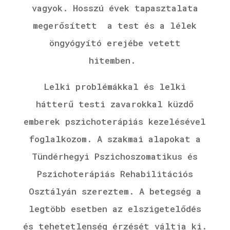
vagyok.
Hosszú évek tapasztalata
megerősített a test és a lélek
öngyógyító erejébe vetett
hitemben.
Lelki problémákkal és lelki
hátterű testi zavarokkal küzdő
emberek pszichoterápiás kezelésével
foglalkozom. A szakmai alapokat a
Tündérhegyi Pszichoszomatikus és
Pszichoterápiás Rehabilitációs
Osztályán szereztem. A betegség a
legtöbb esetben az elszigetelődés
és tehetetlenség érzését váltja ki.