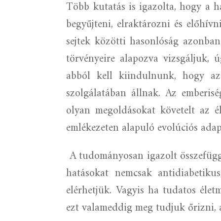
Több kutatás is igazolta, hogy a h
begyűjteni, elraktározni és előhív
sejtek közötti hasonlóság azonban
törvényeire alapozva vizsgáljuk, 
abból kell kiindulnunk, hogy az 
szolgálatában állnak. Az emberis
olyan megoldásokat követelt az él
emlékezeten alapuló evolúciós ada
A tudományosan igazolt összefügg
hatásokat nemcsak antidiabetikus
elérhetjük. Vagyis ha tudatos élet
ezt valameddig meg tudjuk őrizni, 