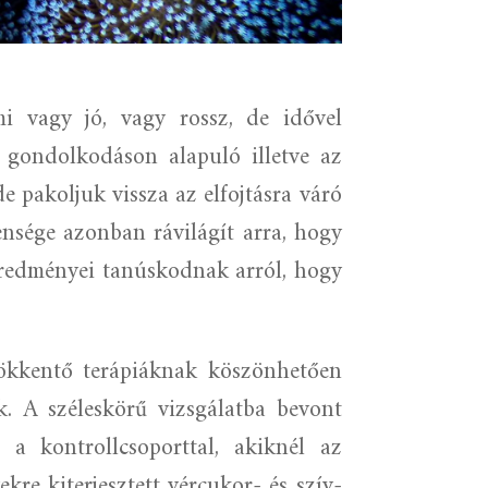
i vagy jó, vagy rossz, de idővel
 gondolkodáson alapuló illetve az
e pakoljuk vissza az elfojtásra váró
ensége azonban rávilágít arra, hogy
redményei tanúskodnak arról, hogy
sökkentő terápiáknak köszönhetően
k. A széleskörű vizsgálatba bevont
 a kontrollcsoporttal, akiknél az
kre kiterjesztett vércukor- és szív-