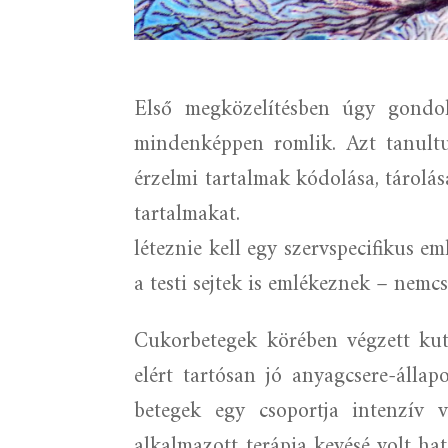
Első megközelítésben úgy gondol
mindenképpen romlik. Azt tanultu
érzelmi tartalmak kódolása, tárolás
tartalmakat.
léteznie kell egy szervspecifikus em
a testi sejtek is emlékeznek – nemc
Cukorbetegek körében végzett kut
elért tartósan jó anyagcsere-álla
betegek egy csoportja intenzív v
alkalmazott terápia kevésé volt hat