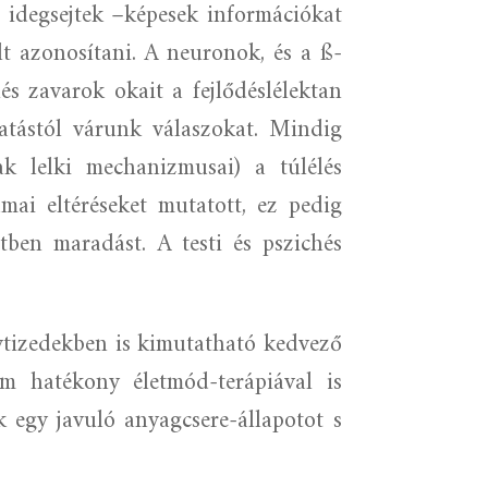
z idegsejtek –képesek információkat
lt azonosítani. A neuronok, és a ß-
s zavarok okait a fejlődéslélektan
tatástól várunk válaszokat. Mindig
ak lelki mechanizmusai) a túlélés
ai eltéréseket mutatott, ez pedig
tben maradást. A testi és pszichés
vtizedekben is kimutatható kedvező
em hatékony életmód-terápiával is
k egy javuló anyagcsere-állapotot s