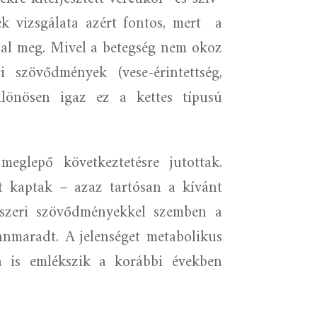
ek vizsgálata azért fontos, mert
a
al meg. Mivel a betegség nem okoz
i szövődmények (vese-érintettség,
ülönösen igaz ez a kettes típusú
eglepő következtetésre jutottak.
st kaptak – azaz tartósan a kívánt
ndszeri szövődményekkel szemben a
ennmaradt. A jelenséget metabolikus
a is emlékszik a korábbi években