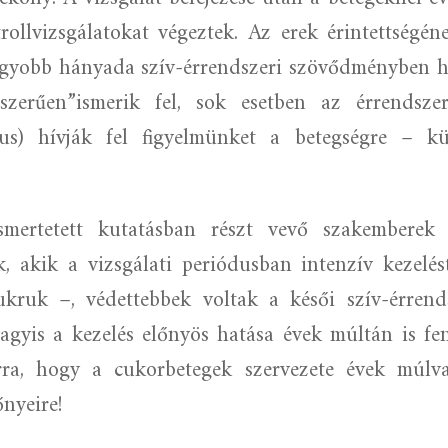
rollvizsgálatokat végeztek. Az erek érintettségén
gyobb hányada szív-érrendszeri szövődményben h
nszerűen”ismerik fel, sok esetben az érrendszer
ktus) hívják fel figyelmünket a betegségre – k
mertetett kutatásban részt vevő szakemberek m
, akik a vizsgálati periódusban intenzív kezelé
ukruk –, védettebbek voltak a késői szív-érre
vagyis a kezelés előnyös hatása évek múltán is f
rra, hogy a cukorbetegek szervezete évek múlv
őnyeire!