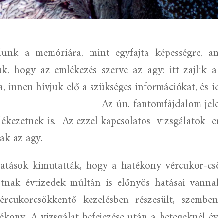
unk a memóriára, mint egyfajta képességre, am
k, hogy az emlékezés szerve az agy: itt zajlik a
a, innen hívjuk elő a szükséges információkat, és id
Az ún. fantomfájdalom jel
lékezetnek is.
Az ezzel kapcsolatos
vizsgálatok
e
sak az agy.
atások kimutatták, hogy a hatékony vércukor-c
potnak évtizedek múltán is előnyös hatásai vanna
ércukorcsökkentő kezelésben részesült, szemben
ékony. A vizsgálat befejezése után a betegeknél éve