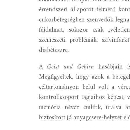
érrendszeri állapotot felmérő kont
cukorbetegségben szenvedők legna
fájdalmat, sokszor csak „véletle
szemészeti problémák, szívinfar
diabéteszre.
A
Geist und Gehirn
hasábjain is
Megfigyelték, hogy azok a betegek
céltartományon belül volt a vérc
kontrollcsoport tagjaihoz képest, 
memória néven említik, utalva a
biztosított jó anyagcsere-helyzet el