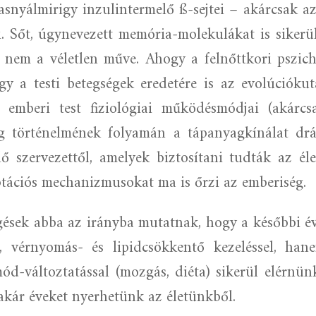
asnyálmirigy inzulintermelő ß-sejtei – akárcsak a
ni. Sőt, úgynevezett memória-molekulákat is sikerü
 nem a véletlen műve. Ahogy a felnőttkori psziché
úgy a testi betegségek eredetére is az evolúcióku
emberi test fiziológiai működésmódjai (akárcs
ég történelmének folyamán a tápanyagkínálat drám
ő szervezettől, amelyek biztosítani tudták az éle
ptációs mechanizmusokat ma is őrzi az emberiség.
ések abba az irányba mutatnak, hogy a későbbi é
, vérnyomás- és lipidcsökkentő kezeléssel, han
mód-változtatással (mozgás, diéta) sikerül elérnün
akár éveket nyerhetünk az életünkből.