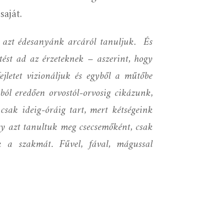
saját.
, azt édesanyánk arcáról tanuljuk.
És
ntést ad az érzeteknek – aszerint, hogy
ejletet vizionáljuk és egyből a műtőbe
ól eredően orvostól-orvosig cikázunk,
sak ideig-óráig tart, mert kétségeink
gy azt tanultuk meg csecsemőként, csak
k a szakmát. Fűvel, fával, mágussal