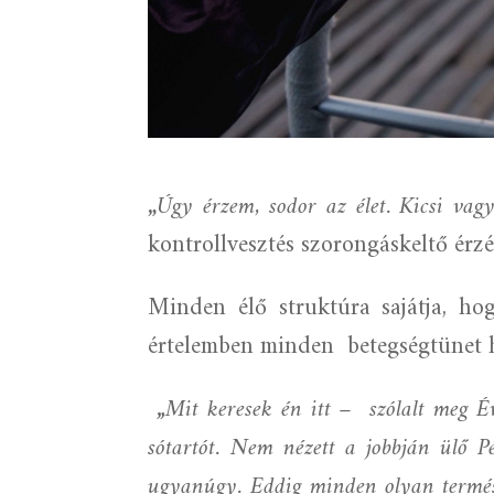
„
Úgy érzem, sodor az élet. Kicsi vagy
kontrollvesztés szorongáskeltő érzé
Minden élő struktúra sajátja, ho
értelemben minden
betegségtünet 
„
Mit keresek én itt –
szólalt meg É
sótartót. Nem nézett a jobbján ülő Pét
ugyanúgy. Eddig minden olyan természe