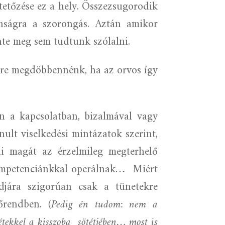
etetőzése ez a hely. Összezsugorodik
nságra a szorongás. Aztán amikor
nte meg sem tudtunk szólalni.
ire megdöbbennénk, ha az orvos így
en a kapcsolatban, bizalmával vagy
nult viselkedési mintázatok szerint,
eni magát az érzelmileg megterhelő
 kompetenciánkkal operálnak…
Miért
jára szigorúan csak a tünetekre
dőrendben.
(Pedig én tudom: nem a
étekkel a kisszoba
sötétjében… most is