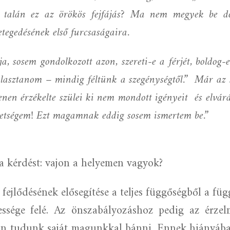
g, talán ez az örökös fejfájás? Ma nem megyek be 
egedésének első furcsaságaira.
ja, sosem gondolkozott azon, szereti-e a férjét, boldog
álasztanom – mindig féltünk a szegénységtől.”
Már az s
venen érzékelte szülei ki nem mondott igényeit
és elvár
hetségem! Ezt magamnak eddig sosem ismertem be.”
 kérdést: vajon a helyemen vagyok?
 fejlődésének elősegítése a teljes függőségből a füg
essége felé. Az önszabályozáshoz pedig az érze
an tudunk saját magunkkal bánni. Ennek hiányában