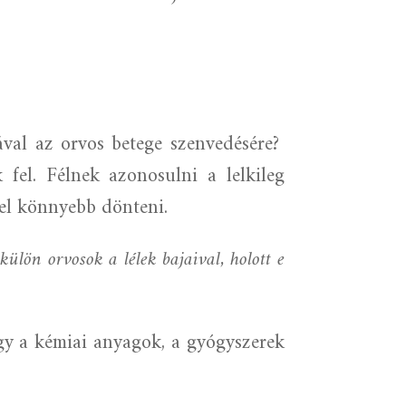
val az orvos betege szenvedésére?
 fel. Félnek azonosulni a lelkileg
jjel könnyebb dönteni.
ülön orvosok a lélek bajaival, holott e
ogy a kémiai anyagok, a gyógyszerek