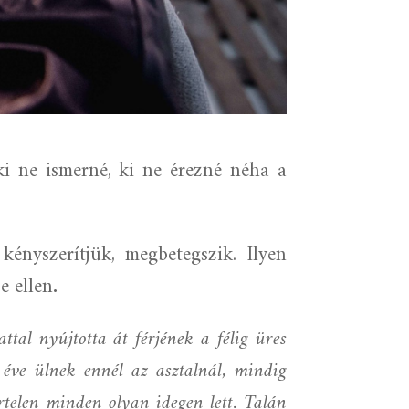
i ne ismerné, ki ne érezné néha a
ényszerítjük, megbetegszik. Ilyen
e ellen
.
tal nyújtotta át férjének a félig üres
éve ülnek ennél az asztalnál, mindig
rtelen minden olyan idegen lett. Talán