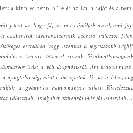
n: a kinn és benn, a Te és az Én, a saját és a nem 
it jelent az, hogy fáj, és mit csináljak azzal, ami fáj
zés odabentről, idegrendszerünk azonnal válaszol. Jele
lsőséges esetekben vagy azonnal a legrosszabb végkif
dolni a tünetre, tétlenül várunk. Bizalmatlanságunkb
udományos írást a vélt diagnózisról. Ám nyugalmunk c
 a nyugtalanság, mint a búvópatak. De az is lehet, ho
rüljük a gyógyítás hagyományos útjait. Kicselezzü
utat választjuk, amelyiket otthonról már jól ismerünk…