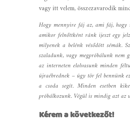
vagy itt velem, összezavarodik minde
Hogy mennyire fáj az, ami fáj, hogy m
amikor felnőttként ránk ijeszt egy jel
milyenek a belénk vésődött sémák. Szé
szaladunk, vagy megpróbálunk nem gon
az interneten elolvasunk minden félt
újraébrednek – úgy tör fel bennünk ez
a csoda segít. Minden esetben kike
próbálkozunk. Végül is mindig azt az 
Kérem a következőt!