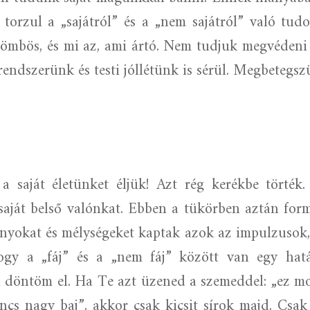
, torzul a „sajátról” és a „nem sajátról” való t
zömbös, és mi az, ami ártó. Nem tudjuk megvédeni 
ndszerünk és testi jóllétünk is sérül. Megbetegsz
a saját életünket éljük! Azt rég kerékbe törték
saját belső valónkat. Ebben a tükörben aztán form
ányokat és mélységeket kaptak azok az impulzusok,
ogy a „fáj” és a „nem fáj” között van egy hat
 döntöm el. Ha Te azt üzened a szemeddel: „ez mo
ncs nagy baj”, akkor csak kicsit sírok majd. Csak