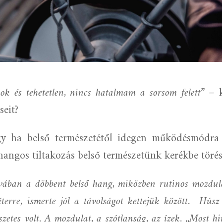
ok és tehetetlen, nincs hatalmam a sorsom felett”
– k
seit?
gy ha belső természetétől idegen működésmódra k
hangos tiltakozás belső természetünk kerékbe törés
vában a döbbent belső hang, miközben rutinos mozdulat
erre, ismerte jól a távolságot kettejük között.
Húsz 
tes volt. A mozdulat, a szótlanság, az ízek. „Most hi