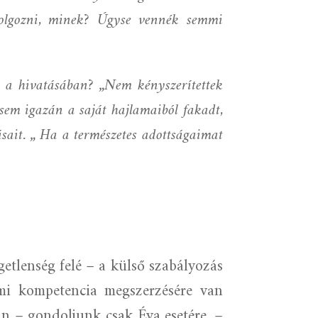
dolgozni, minek? Úgyse vennék semmi
-e a hivatásában? „Nem kényszerítettek
em igazán a saját hajlamaiból fakadt,
ásait. „ Ha a természetes adottságaimat
getlenség felé – a külső szabályozás
lmi kompetencia megszerzésére van
 – gondoljunk csak Éva esetére, –