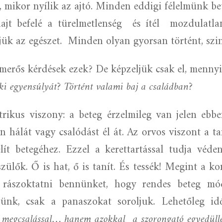
ük, mikor nyílik az ajtó. Minden eddigi félelmünk b
ajt befelé a türelmetlenség
és ítél
mozdulatla
ük az egészet.
Minden olyan gyorsan történt, szi
smerős kérdések ezek
?
De képzeljük csak
el, menny
lki egyensúlyát? Történt valami baj a családban?
rikus viszony: a beteg érzelmileg van jelen ebb
n hálát vagy csalódást él át.
Az orvos viszont a ta
lít betegéhez. Ezzel a kerettartással tudja véd
szülők. Ő is hat, ő is tanít. És tessék! Megint a
 rászoktatni bennünket, hogy rendes beteg mód
ljünk, csak a panaszokat soroljuk. Lehetőleg i
 a megcsalással… hanem azokkal
a szorongató egyedüll