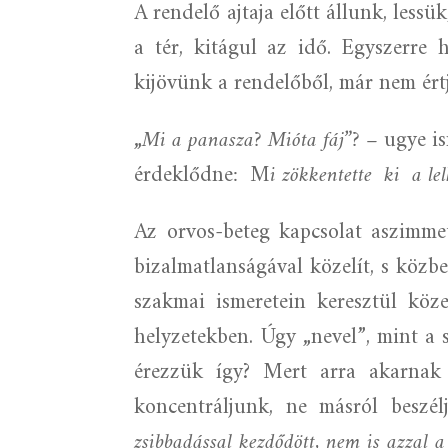
A rendelő ajtaja előtt állunk, less
a tér, kitágul az idő. Egyszerre h
kijövünk a rendelőből, már nem értj
„
Mi a panasza? Mióta fáj”? –
ugye i
érdeklődne
:
M
i zökkentette
ki
a le
Az orvos-beteg kapcsolat aszimmet
bizalmatlanságával közelít, s közbe
szakmai ismeretein keresztül köze
helyzetekben. Úgy „nevel”, mint a 
érezzük így? Mert arra akarnak
koncentráljunk, ne másról beszé
zsibbadással kezdődött, nem is azzal