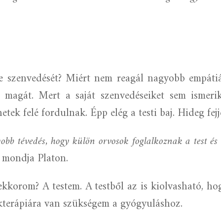
e szenvedését? Miért nem reagál nagyobb empátiá
 magát. Mert a saját szenvedéseiket sem ismerik
etek felé fordulnak. Épp elég a testi baj. Hideg fe
obb tévedés, hogy külön orvosok foglalkoznak a test és k
 mondja Platon.
kkorom? A testem. A testből az is kiolvasható, h
lekterápiára van szükségem a gyógyuláshoz.