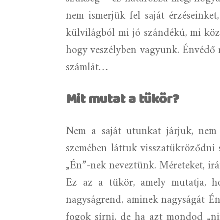
nem ismerjük fel saját érzéseinket
külvilágból mi jó szándékú, mi kö
hogy veszélyben vagyunk. Énvédő re
számlát…
Mit mutat a tükör?
Nem a saját utunkat járjuk, nem 
szemében láttuk visszatükröződni 
„Én”-nek neveztünk. Méreteket, ir
Ez az a tükör, amely mutatja, h
nagyságrend, aminek nagyságát Én
fogok sírni, de ha azt mondod „ni