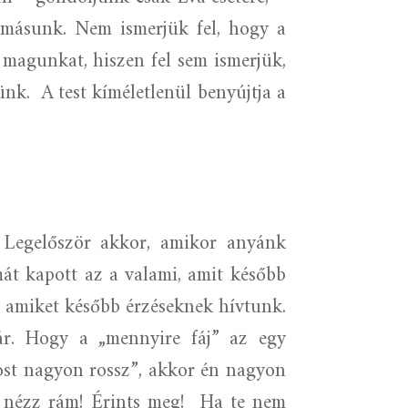
udomásunk. Nem ismerjük fel, hogy a
magunkat, hiszen fel sem ismerjük,
ünk.
A test kíméletlenül benyújtja a
. Legelőször akkor, amikor anyánk
át kapott az a valami, amit később
 amiket később érzéseknek hívtunk.
ár. Hogy a „mennyire fáj” az egy
st nagyon rossz”, akkor én nagyon
 nézz rám! Érints meg!
Ha te nem