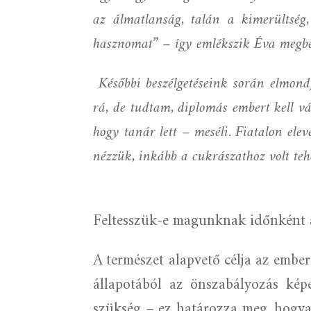
az álmatlanság, talán a kimerültsé
hasznomat” – így emlékszik Éva megbet
Későbbi beszélgetéseink során elmond
rá, de tudtam, diplomás embert kell v
hogy tanár lett – meséli. Fiatalon ele
nézzük, inkább a cukrászathoz volt te
Feltesszük-e magunknak időnként a
A természet alapvető célja az ember
állapotából az önszabályozás kép
szükség – ez határozza meg, hogy